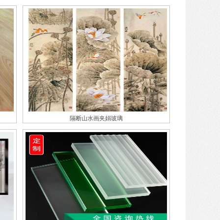
隔断山水画夹娟玻璃