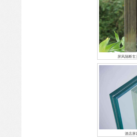
屏风隔断玄
酒店屏