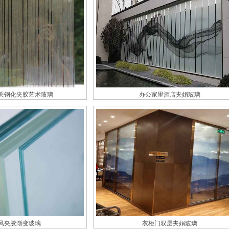
关钢化夹胶艺术玻璃
办公家里酒店夹娟玻璃
风夹胶渐变玻璃
衣柜门双层夹娟玻璃