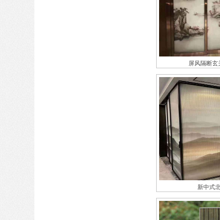
屏风隔断玄
新中式