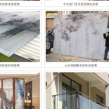
风夹胶渐变玻璃
中式进门玄关双层钢化夹胶
风彩玻夹绢玻璃
山水画隔断夹娟夹丝玻璃