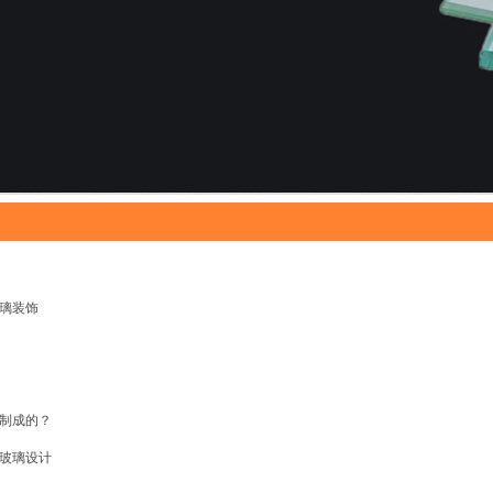
璃装饰
制成的？
玻璃设计