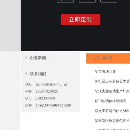
企业新闻
企业新闻
毕节玻璃门窗
联系我们
闵行区定制彩色艺术玻
地址：衡水智能镜生产厂家
怒江夹丝玻璃生产厂家
手机：18084823625
Q Q：1492334459
移门玻璃价格明细表
邮件：
1492334459@qq.com
镶嵌宝石是用什么材料
浦东新区教堂彩色艺术