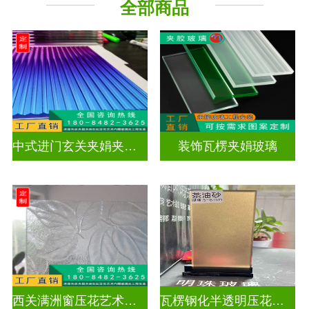
全部商品
工程玻璃
中式进门玄关夹娟夹丝玻璃
装饰瓦楞夹娟玻璃
西关满洲窗压花艺术玻璃门窗
瓦楞钢化半透明压花玻璃