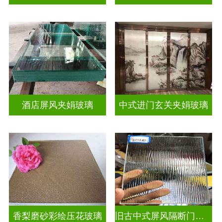
酒店屏风夹娟玻璃
中式进门玄关夹娟玻璃
香梨磨砂彩绘压花玻璃
旧古中式屏风隔断门窗彩绘压花玻璃