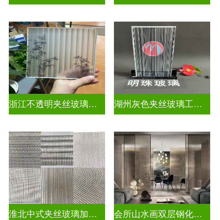
浙江不透明夹丝玻璃定做
湖州灰色夹丝玻璃工厂招聘
淮北中式夹丝玻璃加工点
会所山水画双层钢化夹胶