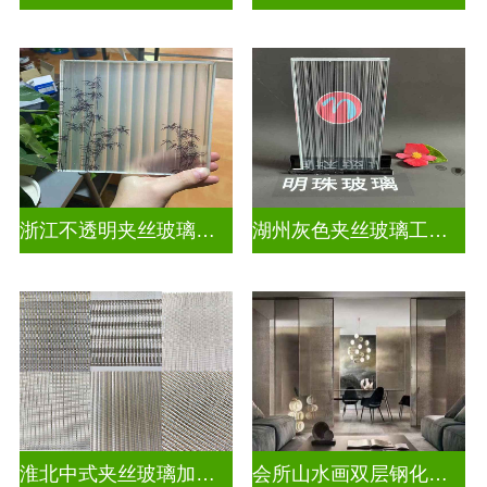
浙江不透明夹丝玻璃定做
湖州灰色夹丝玻璃工厂招聘
淮北中式夹丝玻璃加工点
会所山水画双层钢化夹胶