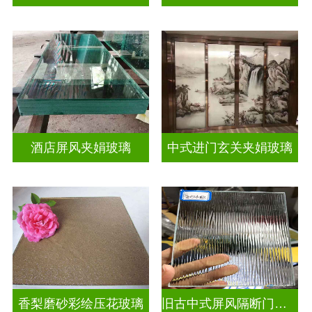
酒店屏风夹娟玻璃
中式进门玄关夹娟玻璃
香梨磨砂彩绘压花玻璃
旧古中式屏风隔断门窗彩绘压花玻璃