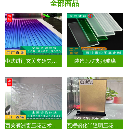
全部商品
工程玻璃
中式进门玄关夹娟夹丝玻璃
装饰瓦楞夹娟玻璃
西关满洲窗压花艺术玻璃门窗
瓦楞钢化半透明压花玻璃