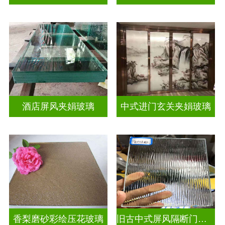
酒店屏风夹娟玻璃
中式进门玄关夹娟玻璃
香梨磨砂彩绘压花玻璃
旧古中式屏风隔断门窗彩绘压花玻璃