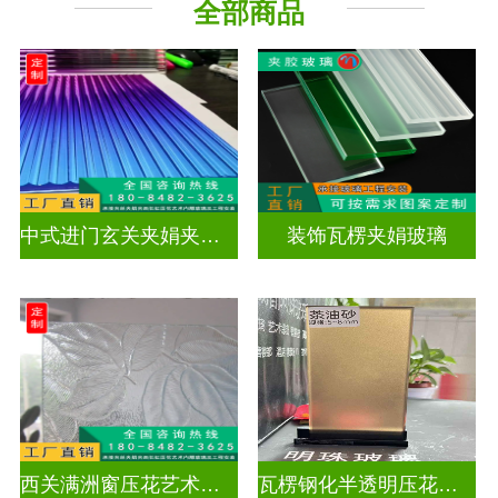
全部商品
工程玻璃
中式进门玄关夹娟夹丝玻璃
装饰瓦楞夹娟玻璃
西关满洲窗压花艺术玻璃门窗
瓦楞钢化半透明压花玻璃