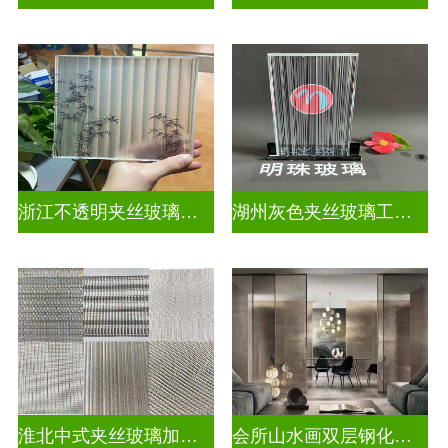
浙江不透明夹丝玻璃定做
湖州灰色夹丝玻璃工厂招聘
淮北中式夹丝玻璃加工点
会所山水画双层钢化夹胶