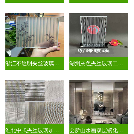
浙江不透明夹丝玻璃定做
湖州灰色夹丝玻璃工厂招聘
淮北中式夹丝玻璃加工点
会所山水画双层钢化夹胶