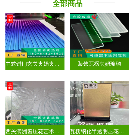
全部商品
工程玻璃
中式进门玄关夹娟夹丝玻璃
装饰瓦楞夹娟玻璃
西关满洲窗压花艺术玻璃门窗
瓦楞钢化半透明压花玻璃