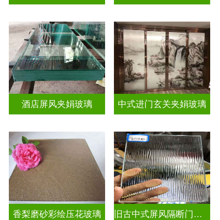
酒店屏风夹娟玻璃
中式进门玄关夹娟玻璃
香梨磨砂彩绘压花玻璃
旧古中式屏风隔断门窗彩绘压花玻璃