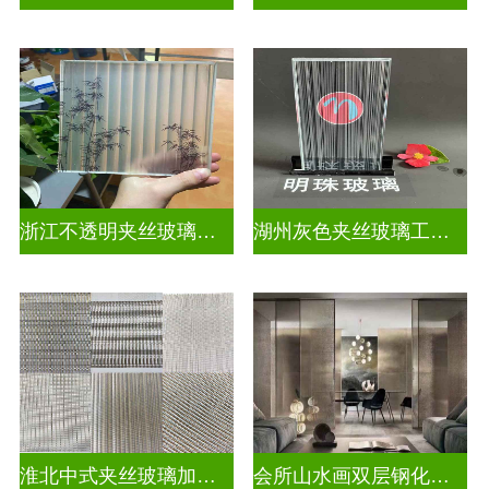
浙江不透明夹丝玻璃定做
湖州灰色夹丝玻璃工厂招聘
淮北中式夹丝玻璃加工点
会所山水画双层钢化夹胶