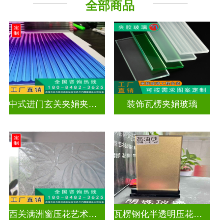
全部商品
工程玻璃
中式进门玄关夹娟夹丝玻璃
装饰瓦楞夹娟玻璃
西关满洲窗压花艺术玻璃门窗
瓦楞钢化半透明压花玻璃