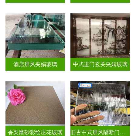
酒店屏风夹娟玻璃
中式进门玄关夹娟玻璃
香梨磨砂彩绘压花玻璃
旧古中式屏风隔断门窗彩绘压花玻璃