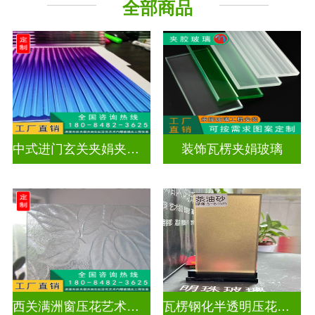
全部商品
工程玻璃
中式进门玄关夹娟夹丝玻璃
装饰瓦楞夹娟玻璃
西关满洲窗压花艺术玻璃门窗
瓦楞钢化半透明压花玻璃