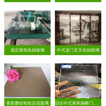
酒店屏风夹娟玻璃
中式进门玄关夹娟玻璃
香梨磨砂彩绘压花玻璃
旧古中式屏风隔断门窗彩绘压花玻璃