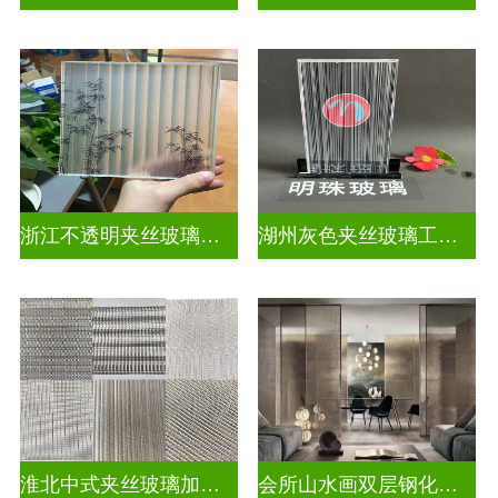
浙江不透明夹丝玻璃定做
湖州灰色夹丝玻璃工厂招聘
淮北中式夹丝玻璃加工点
会所山水画双层钢化夹胶