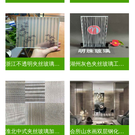
浙江不透明夹丝玻璃定做
湖州灰色夹丝玻璃工厂招聘
淮北中式夹丝玻璃加工点
会所山水画双层钢化夹胶