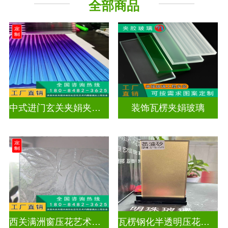
全部商品
工程玻璃
中式进门玄关夹娟夹丝玻璃
装饰瓦楞夹娟玻璃
西关满洲窗压花艺术玻璃门窗
瓦楞钢化半透明压花玻璃