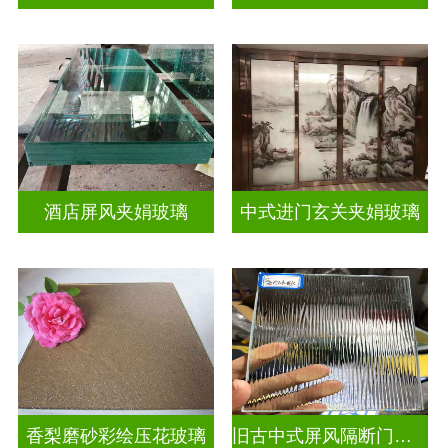
酒店屏风夹娟玻璃
中式进门玄关夹娟玻璃
香梨磨砂彩绘压花玻璃
旧古中式屏风隔断门窗彩绘压花玻璃