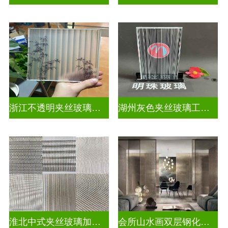
浙江不透明夹丝玻璃定做
湖州灰色夹丝玻璃工厂招聘
淮北中式夹丝玻璃加工点
会所山水画双层钢化夹胶