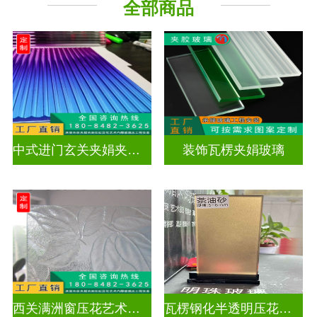
全部商品
工程玻璃
中式进门玄关夹娟夹丝玻璃
装饰瓦楞夹娟玻璃
西关满洲窗压花艺术玻璃门窗
瓦楞钢化半透明压花玻璃