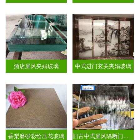
酒店屏风夹娟玻璃
中式进门玄关夹娟玻璃
香梨磨砂彩绘压花玻璃
旧古中式屏风隔断门窗彩绘压花玻璃