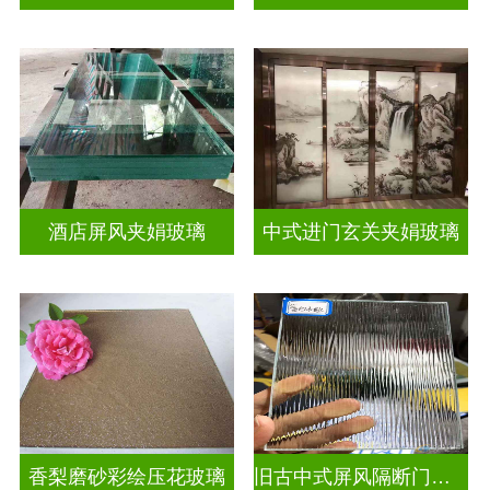
酒店屏风夹娟玻璃
中式进门玄关夹娟玻璃
香梨磨砂彩绘压花玻璃
旧古中式屏风隔断门窗彩绘压花玻璃