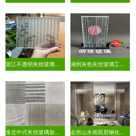
浙江不透明夹丝玻璃定做
湖州灰色夹丝玻璃工厂招聘
淮北中式夹丝玻璃加工点
会所山水画双层钢化夹胶