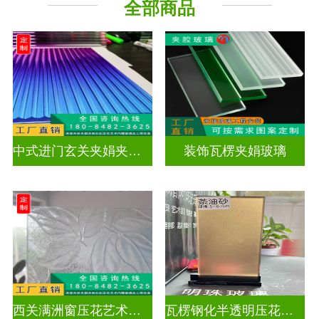
全部商品
工程玻璃
中式进门玄关夹娟夹丝玻璃
装饰瓦楞夹娟玻璃
西关满洲窗压花艺术玻璃门窗
瓦楞钢化半透明压花玻璃