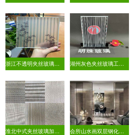
浙江不透明夹丝玻璃定做
湖州灰色夹丝玻璃工厂招聘
淮北中式夹丝玻璃加工点
会所山水画双层钢化夹胶