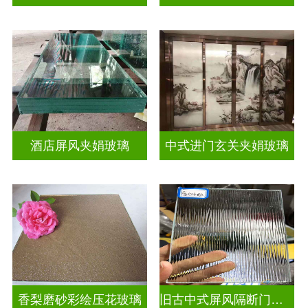
酒店屏风夹娟玻璃
中式进门玄关夹娟玻璃
香梨磨砂彩绘压花玻璃
旧古中式屏风隔断门窗彩绘压花玻璃