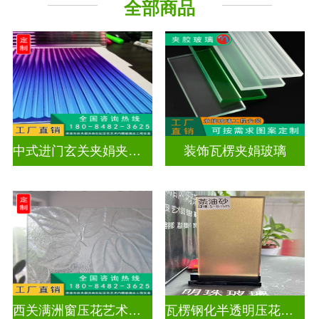
全部商品
工程玻璃
中式进门玄关夹娟夹丝玻璃
装饰瓦楞夹娟玻璃
西关满洲窗压花艺术玻璃门窗
瓦楞钢化半透明压花玻璃