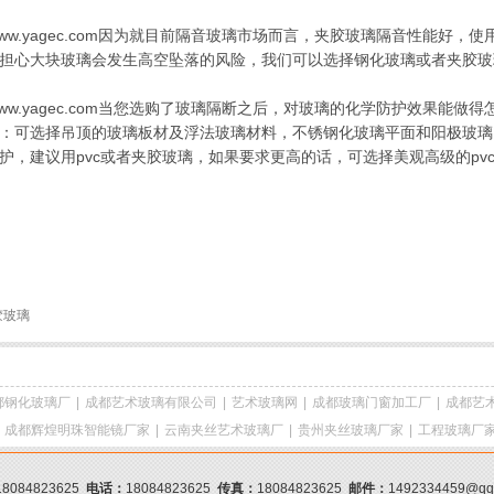
p://www.yagec.com因为就目前隔音玻璃市场而言，夹胶玻璃隔音性
担心大块玻璃会发生高空坠落的风险，我们可以选择钢化玻璃或者夹胶玻
p://www.yagec.com当您选购了玻璃隔断之后，对玻璃的化学防护效
：可选择吊顶的玻璃板材及浮法玻璃材料，不锈钢化玻璃平面和阳极玻璃
护，建议用pvc或者夹胶玻璃，如果要求更高的话，可选择美观高级的p
胶玻璃
都钢化玻璃厂
|
成都艺术玻璃有限公司
|
艺术玻璃网
|
成都玻璃门窗加工厂
|
成都艺
|
成都辉煌明珠智能镜厂家
|
云南夹丝艺术玻璃厂
|
贵州夹丝玻璃厂家
|
工程玻璃厂
18084823625
电话：
18084823625
传真：
18084823625
邮件：
1492334459@q