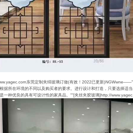
://www.yagec.com东莞定制夹绢玻璃订做(有效！2022已更新)NGW
根据所在环境的不同以及购买者的要求。进行设计和打造，只要选择适当
优良的具有可设计性的家具品。""[夹丝夹胶玻璃]http://www.yagec.