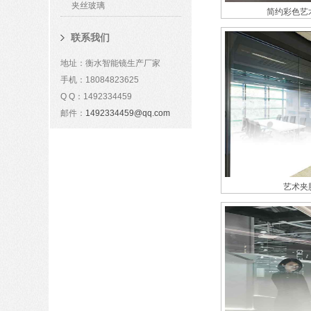
夹丝玻璃
简约彩色艺
联系我们
地址：衡水智能镜生产厂家
手机：18084823625
Q Q：1492334459
邮件：
1492334459@qq.com
艺术夹