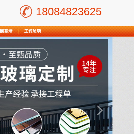
18084823625
断幕墙
工程玻璃