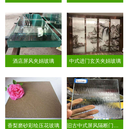
酒店屏风夹娟玻璃
中式进门玄关夹娟玻璃
香梨磨砂彩绘压花玻璃
旧古中式屏风隔断门窗彩绘压花玻璃