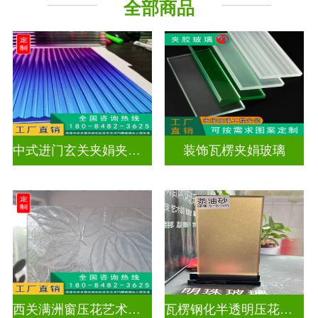
全部商品
工程玻璃
中式进门玄关夹娟夹丝玻璃
装饰瓦楞夹娟玻璃
西关满洲窗压花艺术玻璃门窗
瓦楞钢化半透明压花玻璃