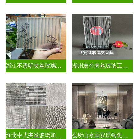
浙江不透明夹丝玻璃定做
湖州灰色夹丝玻璃工厂招聘
淮北中式夹丝玻璃加工点
会所山水画双层钢化夹胶